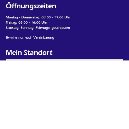
Öffnungszeiten
Montag - Donnerstag: 08:00 - 17:00 Uhr
Freitag: 08:00 - 16:00 Uhr
Samstag, Sonntag, Feiertags: geschlossen
Termine nur nach Vereinbarung
Mein Standort
Google Map laden
Wenn Sie die Map auf dieser Seite sehen möchten, werden
personenbezogene Daten an den Betreiber der Map gesendet und Cookies
durch den Betreiber gesetzt. Daher ist es möglich, dass der Anbieter Ihre
Zugriffe speichert und Ihr Verhalten analysieren kann. Die
Datenschutzerklärung von Google Maps finden Sie unter:
https://policies.google.com/privacy
Karte auf dieser Seite laden