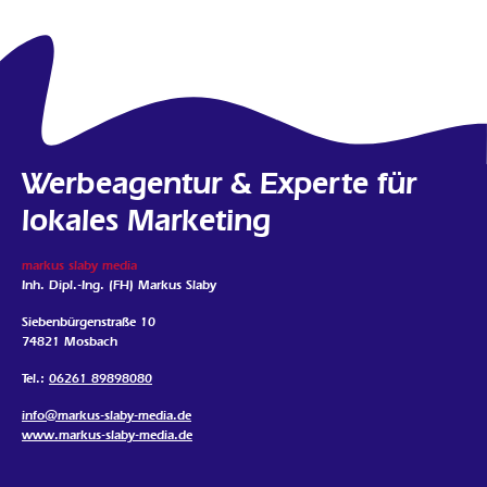
Werbeagentur & Experte für
lokales Marketing
markus slaby media
Inh. Dipl.-Ing. (FH) Markus Slaby
Siebenbürgenstraße 10
74821 Mosbach
Tel.:
06261 89898080
info@markus-slaby-media.de
www.markus-slaby-media.de