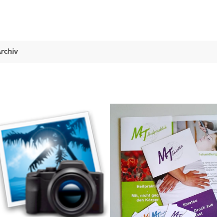
Ihre Werbeagentur, die mit
denkt
!
frische Ideen | zuverlässig | regional
rchiv