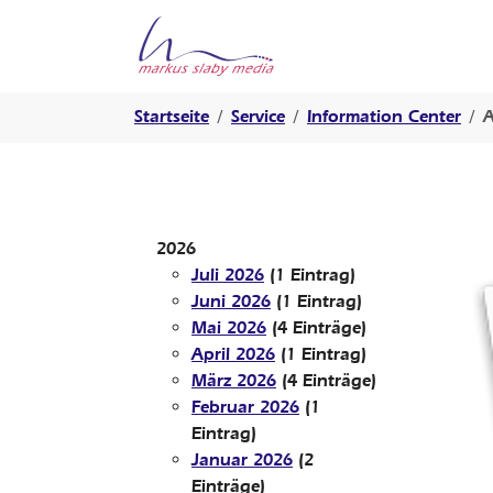
Springe zur Hauptnavigation
Springe zum Hauptinhalt
Springe zur Fußzeile der Seite
Sie sind hier:
Startseite
Service
Information Center
A
2026
Juli 2026
(1 Eintrag)
Juni 2026
(1 Eintrag)
Mai 2026
(4 Einträge)
April 2026
(1 Eintrag)
März 2026
(4 Einträge)
Februar 2026
(1
Eintrag)
Januar 2026
(2
Einträge)