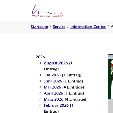
Springe zur Hauptnavigation
Springe zum Hauptinhalt
Springe zur Fußzeile der Seite
Sie sind hier:
Startseite
Service
Information Center
A
2026
August 2026
(1
Eintrag)
Juli 2026
(1 Eintrag)
Juni 2026
(1 Eintrag)
Mai 2026
(4 Einträge)
April 2026
(1 Eintrag)
März 2026
(4 Einträge)
Februar 2026
(1
Eintrag)