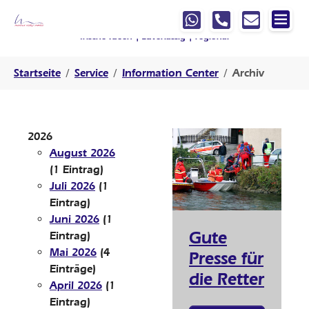
Springe zur Hauptnavigation
Springe zum Hauptinhalt
Springe zur Fußzeile der Seite
Ihre Werbeagentur, die mit
denkt
!
frische Ideen | zuverlässig | regional
Sie sind hier:
Startseite
Service
Information Center
Archiv
2026
August 2026
(1 Eintrag)
Juli 2026
(1
Eintrag)
Juni 2026
(1
Gute
Eintrag)
Mai 2026
(4
Presse für
Einträge)
die Retter
April 2026
(1
Eintrag)