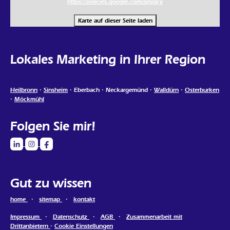
https://policies.google.com/privacy
Karte auf dieser Seite laden
Lokales Marketing in Ihrer Region
Heilbronn
·
Sinsheim
· Eberbach · Neckargemünd ·
Walldürn
·
Osterburken
·
Möckmühl
Folgen Sie mir!
Gut zu wissen
home
·
sitemap
·
kontakt
Impressum
·
Datenschutz
·
AGB
·
Zusammenarbeit mit
Drittanbietern
·
Cookie Einstellungen