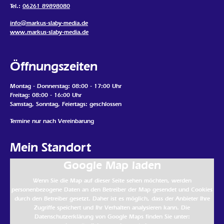
Tel.:
06261 89898080
info@markus-slaby-media.de
www.markus-slaby-media.de
Öffnungszeiten
Montag - Donnerstag: 08:00 - 17:00 Uhr
Freitag: 08:00 - 16:00 Uhr
Samstag, Sonntag, Feiertags: geschlossen
Termine nur nach Vereinbarung
Mein Standort
Google Map laden
Wenn Sie die Map auf dieser Seite sehen möchten, werden
personenbezogene Daten an den Betreiber der Map gesendet und Cookies
durch den Betreiber gesetzt. Daher ist es möglich, dass der Anbieter Ihre
Zugriffe speichert und Ihr Verhalten analysieren kann. Die
Datenschutzerklärung von Google Maps finden Sie unter: