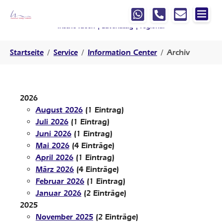
Springe zur Hauptnavigation
Springe zum Hauptinhalt
Springe zur Fußzeile der Seite
Ihre Werbeagentur, die mit
denkt
!
frische Ideen | zuverlässig | regional
Sie sind hier:
Startseite
Service
Information Center
Archiv
2026
August 2026
(1 Eintrag)
Juli 2026
(1 Eintrag)
Juni 2026
(1 Eintrag)
Mai 2026
(4 Einträge)
April 2026
(1 Eintrag)
März 2026
(4 Einträge)
Februar 2026
(1 Eintrag)
Januar 2026
(2 Einträge)
2025
November 2025
(2 Einträge)