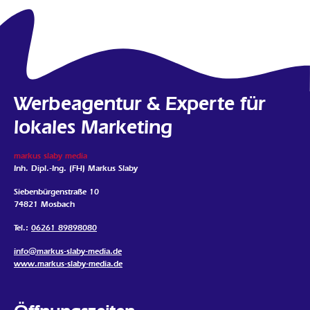
Werbeagentur & Experte für
lokales Marketing
markus slaby media
Inh. Dipl.-Ing. (FH) Markus Slaby
Siebenbürgenstraße 10
74821 Mosbach
Tel.:
06261 89898080
info@markus-slaby-media.de
www.markus-slaby-media.de