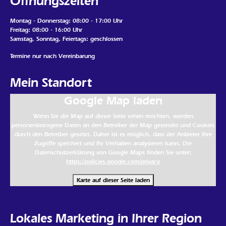
Öffnungszeiten
Montag - Donnerstag: 08:00 - 17:00 Uhr
Freitag: 08:00 - 16:00 Uhr
Samstag, Sonntag, Feiertags: geschlossen
Termine nur nach Vereinbarung
Mein Standort
Google Map laden
Wenn Sie die Map auf dieser Seite sehen möchten, werden
personenbezogene Daten an den Betreiber der Map gesendet und Cookies
durch den Betreiber gesetzt. Daher ist es möglich, dass der Anbieter Ihre
Zugriffe speichert und Ihr Verhalten analysieren kann. Die
Datenschutzerklärung von Google Maps finden Sie unter:
https://policies.google.com/privacy
Karte auf dieser Seite laden
Lokales Marketing in Ihrer Region