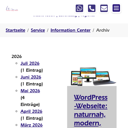
Springe zur Hauptnavigation
Springe zum Hauptinhalt
Springe zur Fußzeile der Seite
Ihre Werbeagentur, die mit
denkt
!
frische Ideen | zuverlässig | regional
Sie sind hier:
Startseite
Service
Information Center
Archiv
2026
Juli 2026
(1 Eintrag)
Juni 2026
(1 Eintrag)
Mai 2026
WordPress
(4
-Webseite:
Einträge)
April 2026
naturnah,
(1 Eintrag)
modern,
März 2026