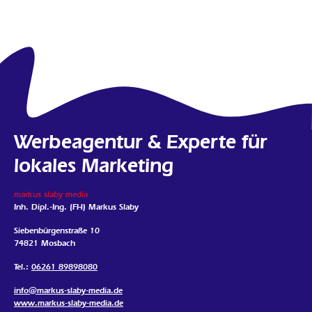
Werbeagentur & Experte für
lokales Marketing
markus slaby media
Inh. Dipl.-Ing. (FH) Markus Slaby
Siebenbürgenstraße 10
74821 Mosbach
Tel.:
06261 89898080
info@markus-slaby-media.de
www.markus-slaby-media.de