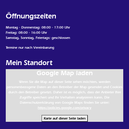
Öffnungszeiten
Montag - Donnerstag: 08:00 - 17:00 Uhr
Freitag: 08:00 - 16:00 Uhr
Samstag, Sonntag, Feiertags: geschlossen
Termine nur nach Vereinbarung
Mein Standort
Google Map laden
Wenn Sie die Map auf dieser Seite sehen möchten, werden
personenbezogene Daten an den Betreiber der Map gesendet und Cookies
durch den Betreiber gesetzt. Daher ist es möglich, dass der Anbieter Ihre
Zugriffe speichert und Ihr Verhalten analysieren kann. Die
Datenschutzerklärung von Google Maps finden Sie unter:
https://policies.google.com/privacy
Karte auf dieser Seite laden