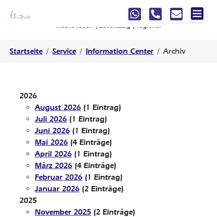
Springe zur Hauptnavigation
Springe zum Hauptinhalt
Springe zur Fußzeile der Seite
Ihre Werbeagentur, die mit
denkt
!
frische Ideen | zuverlässig | regional
Sie sind hier:
Startseite
Service
Information Center
Archiv
2026
August 2026
(1 Eintrag)
Juli 2026
(1 Eintrag)
Juni 2026
(1 Eintrag)
Mai 2026
(4 Einträge)
April 2026
(1 Eintrag)
März 2026
(4 Einträge)
Februar 2026
(1 Eintrag)
Januar 2026
(2 Einträge)
2025
November 2025
(2 Einträge)