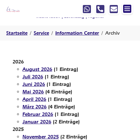
Springe zur Hauptnavigation
Springe zum Hauptinhalt
Springe zur Fußzeile der Seite
Ihre Werbeagentur, die mit
denkt
!
frische Ideen | zuverlässig | regional
Sie sind hier:
Startseite
Service
Information Center
Archiv
2026
August 2026
(1 Eintrag)
Juli 2026
(1 Eintrag)
Juni 2026
(1 Eintrag)
Mai 2026
(4 Einträge)
April 2026
(1 Eintrag)
März 2026
(4 Einträge)
Februar 2026
(1 Eintrag)
Januar 2026
(2 Einträge)
2025
November 2025
(2 Einträge)