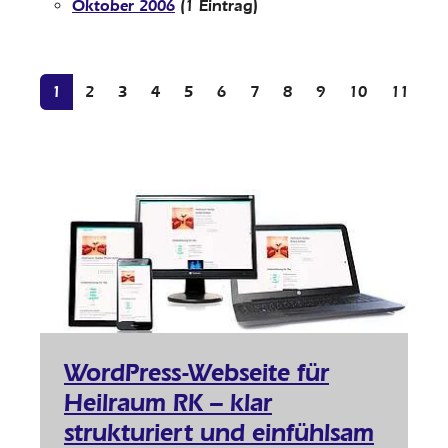
Oktober 2006
(1 Eintrag)
1
2
3
4
5
6
7
8
9
10
11
1
WordPress-Webseite für
Heilraum RK – klar
strukturiert und einfühlsam