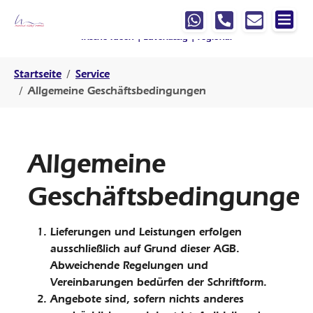
Springe zur Hauptnavigation
Springe zum Hauptinhalt
Springe zur Fußzeile der Seite
Ihre Werbeagentur, die mit
denkt
!
frische Ideen | zuverlässig | regional
Sie sind hier:
Startseite
Service
Allgemeine Geschäftsbedingungen
Allgemeine
Geschäftsbedingunge
Lieferungen und Leistungen erfolgen
ausschließlich auf Grund dieser AGB.
Abweichende Regelungen und
Vereinbarungen bedürfen der Schriftform.
Angebote sind, sofern nichts anderes