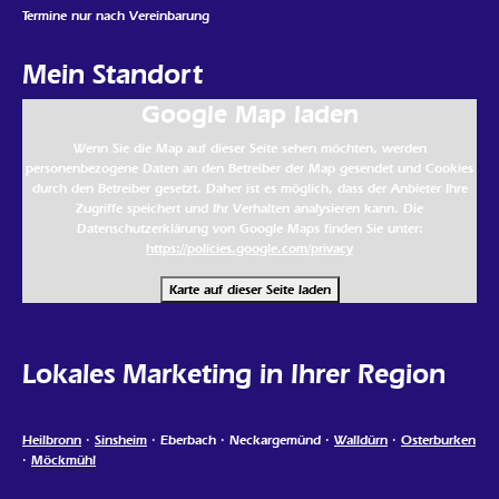
Termine nur nach Vereinbarung
Mein Standort
Google Map laden
Wenn Sie die Map auf dieser Seite sehen möchten, werden
personenbezogene Daten an den Betreiber der Map gesendet und Cookies
durch den Betreiber gesetzt. Daher ist es möglich, dass der Anbieter Ihre
Zugriffe speichert und Ihr Verhalten analysieren kann. Die
Datenschutzerklärung von Google Maps finden Sie unter:
https://policies.google.com/privacy
Karte auf dieser Seite laden
Lokales Marketing in Ihrer Region
Heilbronn
·
Sinsheim
· Eberbach · Neckargemünd ·
Walldürn
·
Osterburken
·
Möckmühl