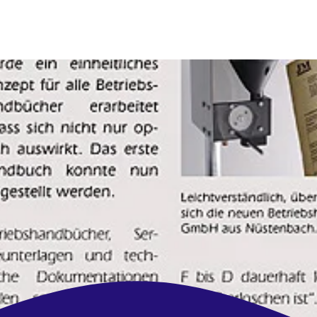
Ihre Werbeagentur, die mit
denkt
!
frische Ideen | zuverlässig | regional