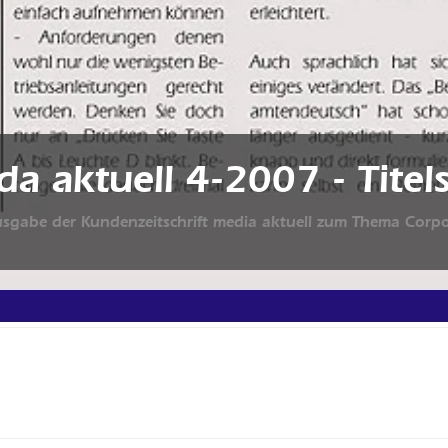
da aktuell 4-2007 - Titels
usgabe der Kundenzeitschrift media aktuell zum Thema Corpo