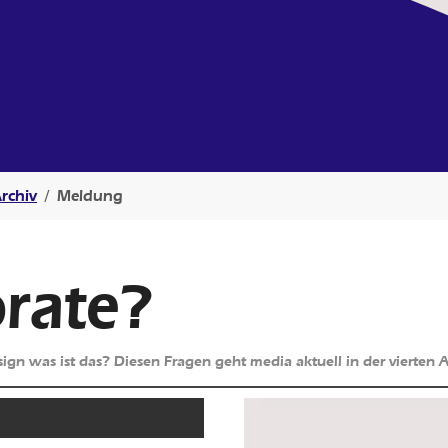
rchiv
Meldung
orate?
ign was ist das? Diesen Fragen geht media aktuell in der vierten