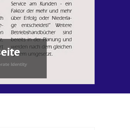
eite
rate Identity