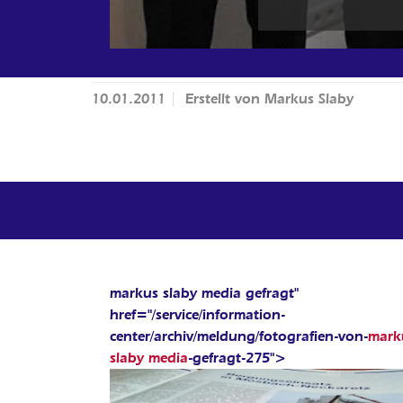
10.01.2011
Erstellt von
Markus Slaby
markus slaby media gefragt"
href="/service/information-
center/archiv/meldung/fotografien-von-
mark
slaby media
-gefragt-275">