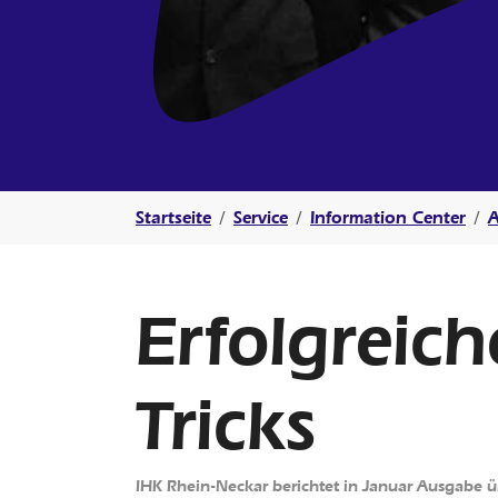
Sie sind hier:
Startseite
Service
Information Center
A
Erfolgreic
Tricks
IHK Rhein-Neckar berichtet in Januar Ausgabe ü