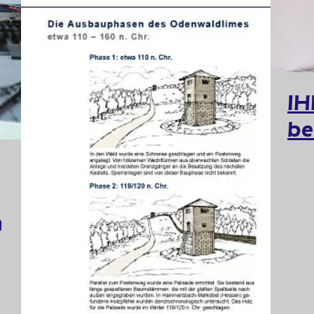
IH
be
m
n