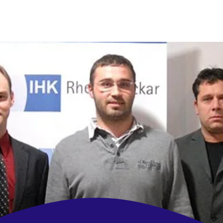
Ihre Werbeagentur, die mit
denkt
!
frische Ideen | zuverlässig | regional