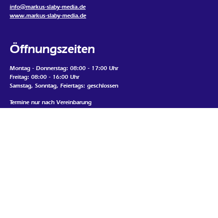
info@markus-slaby-media.de
www.markus-slaby-media.de
Öffnungszeiten
Montag - Donnerstag: 08:00 - 17:00 Uhr
Freitag: 08:00 - 16:00 Uhr
Samstag, Sonntag, Feiertags: geschlossen
Termine nur nach Vereinbarung
Mein Standort
Google Map laden
Wenn Sie die Map auf dieser Seite sehen möchten, werden
personenbezogene Daten an den Betreiber der Map gesendet und Cookies
durch den Betreiber gesetzt. Daher ist es möglich, dass der Anbieter Ihre
Zugriffe speichert und Ihr Verhalten analysieren kann. Die
Datenschutzerklärung von Google Maps finden Sie unter:
https://policies.google.com/privacy