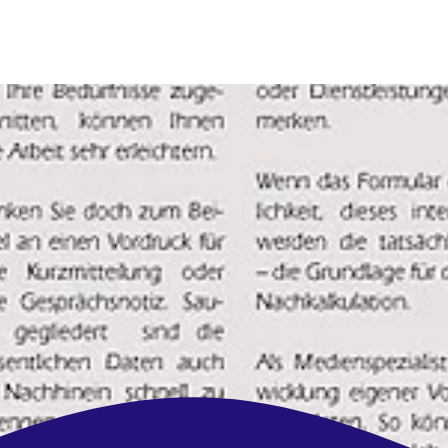
Ihre Werbeagentur, die mit
denkt
!
frische Ideen | zuverlässig | regional