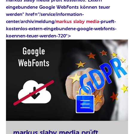
eingebundene Google WebFonts können teuer
werden" href="/service/information-
center/archiv/meldung/
markus slaby media
-prueft-
kostenlos-extern-eingebundene-google-webfonts-
koennen-teuer-werden-720">
markus slaby media prüft