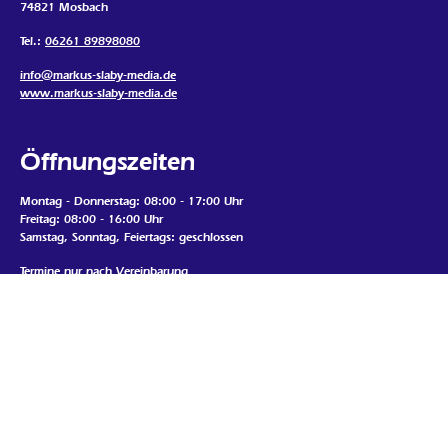
74821 Mosbach
Tel.:
06261 89898080
info@markus-slaby-media.de
www.markus-slaby-media.de
Öffnungszeiten
Montag - Donnerstag: 08:00 - 17:00 Uhr
Freitag: 08:00 - 16:00 Uhr
Samstag, Sonntag, Feiertags: geschlossen
Termine nur nach Vereinbarung
Mein Standort
Google Map laden
Wenn Sie die Map auf dieser Seite sehen möchten, werden
personenbezogene Daten an den Betreiber der Map gesendet und Cookies
durch den Betreiber gesetzt. Daher ist es möglich, dass der Anbieter Ihre
Zugriffe speichert und Ihr Verhalten analysieren kann. Die