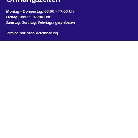
Montag - Donnerstag: 08:00 - 17:00 Uhr
Freitag: 08:00 - 16:00 Uhr
Samstag, Sonntag, Feiertags: geschlossen
Termine nur nach Vereinbarung
Mein Standort
Google Map laden
Wenn Sie die Map auf dieser Seite sehen möchten, werden
personenbezogene Daten an den Betreiber der Map gesendet und Cookies
durch den Betreiber gesetzt. Daher ist es möglich, dass der Anbieter Ihre
Zugriffe speichert und Ihr Verhalten analysieren kann. Die
Datenschutzerklärung von Google Maps finden Sie unter:
https://policies.google.com/privacy
Karte auf dieser Seite laden
Lokales Marketing in Ihrer Region