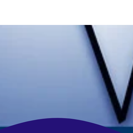
Ihre Werbeagentur, die mit
denkt
!
frische Ideen | zuverlässig | regional