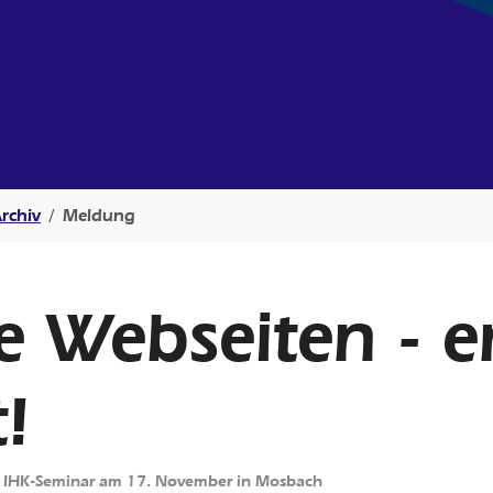
rchiv
Meldung
e Webseiten - e
!
r - IHK-Seminar am 17. November in Mosbach