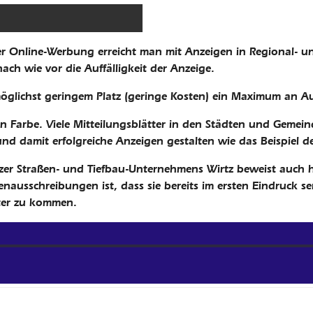
 Online-Werbung erreicht man mit Anzeigen in Regional- un
ach wie vor die Auffälligkeit der Anzeige.
möglichst geringem Platz (geringe Kosten) ein Maximum an A
on Farbe. Viele Mitteilungsblätter in den Städten und Gemei
 und damit erfolgreiche Anzeigen gestalten wie das Beispiel 
lzer Straßen- und Tiefbau-Unternehmens Wirtz beweist auch hi
enausschreibungen ist, dass sie bereits im ersten Eindruck se
r Farbe sein: Diese Imageanzeige wurde für eine einfarbige
iter zu kommen.
Ortsblatt optimiert.