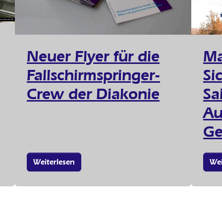
Neuer Flyer für die
Ma
Fallschirmspringer-
Si
Crew der Diakonie
Sa
Au
Ge
Weiterlesen
Wei