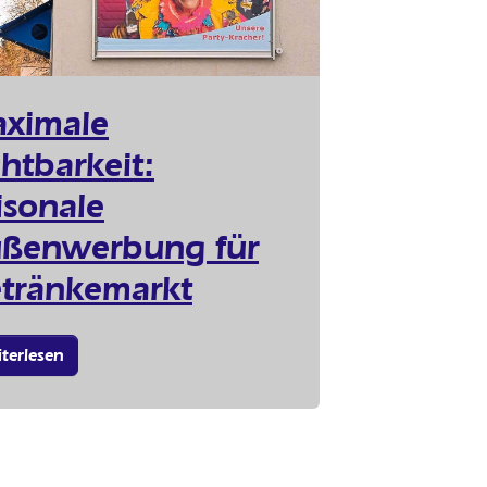
ximale
chtbarkeit:
isonale
ßenwerbung für
tränkemarkt
terlesen