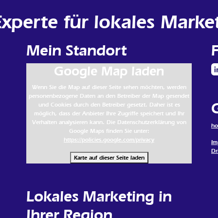
perte für lokales Marke
Mein Standort
Google Map laden
Wenn Sie die Map auf dieser Seite sehen möchten, werden
personenbezogene Daten an den Betreiber der Map gesendet
und Cookies durch den Betreiber gesetzt. Daher ist es
möglich, dass der Anbieter Ihre Zugriffe speichert und Ihr
Verhalten analysieren kann. Die Datenschutzerklärung von
h
Google Maps finden Sie unter:
https://policies.google.com/privacy
Im
Dr
Karte auf dieser Seite laden
Lokales Marketing in
Ihrer Region