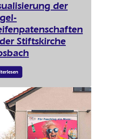
sualisierung der
gel-
eifenpatenschaften
 der Stiftskirche
sbach
terlesen