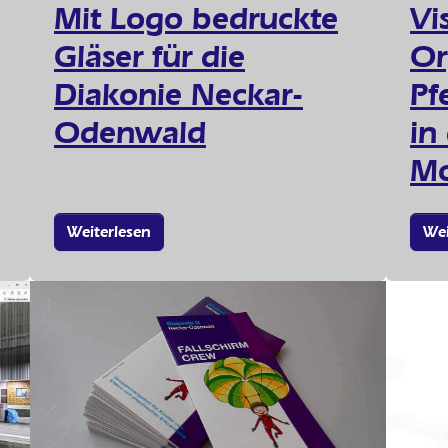
Mit Logo bedruckte
Vi
Gläser für die
Or
Diakonie Neckar-
Pf
Odenwald
in
Mo
Weiterlesen
Wei