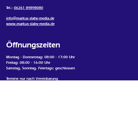
Tel.:
06261 89898080
info@markus-slaby-media.de
www.markus-slaby-media.de
Öffnungszeiten
Montag - Donnerstag: 08:00 - 17:00 Uhr
Freitag: 08:00 - 16:00 Uhr
Samstag, Sonntag, Feiertags: geschlossen
Termine nur nach Vereinbarung
Mein Standort
Google Map laden
Wenn Sie die Map auf dieser Seite sehen möchten, werden
personenbezogene Daten an den Betreiber der Map gesendet und Cookies
durch den Betreiber gesetzt. Daher ist es möglich, dass der Anbieter Ihre
Zugriffe speichert und Ihr Verhalten analysieren kann. Die
Datenschutzerklärung von Google Maps finden Sie unter: