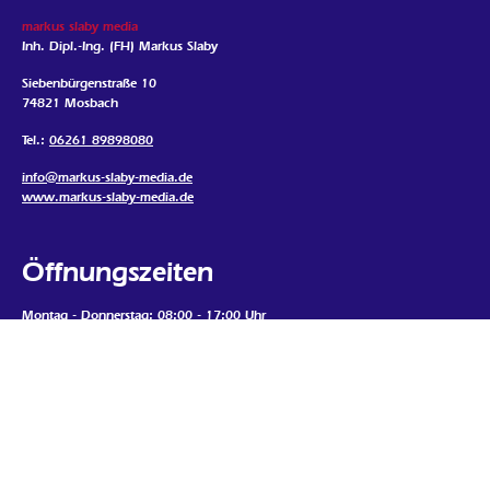
markus slaby media
Inh. Dipl.-Ing. (FH) Markus Slaby
Siebenbürgenstraße 10
74821 Mosbach
Tel.:
06261 89898080
info@markus-slaby-media.de
www.markus-slaby-media.de
Öffnungszeiten
Montag - Donnerstag: 08:00 - 17:00 Uhr
Freitag: 08:00 - 16:00 Uhr
Samstag, Sonntag, Feiertags: geschlossen
Termine nur nach Vereinbarung
Mein Standort
Google Map laden