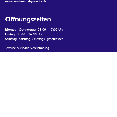
www.markus-slaby-media.de
Öffnungszeiten
Montag - Donnerstag: 08:00 - 17:00 Uhr
Freitag: 08:00 - 16:00 Uhr
Samstag, Sonntag, Feiertags: geschlossen
Termine nur nach Vereinbarung
Mein Standort
Google Map laden
Wenn Sie die Map auf dieser Seite sehen möchten, werden
personenbezogene Daten an den Betreiber der Map gesendet und Cookies
durch den Betreiber gesetzt. Daher ist es möglich, dass der Anbieter Ihre
Zugriffe speichert und Ihr Verhalten analysieren kann. Die
Datenschutzerklärung von Google Maps finden Sie unter:
https://policies.google.com/privacy
Karte auf dieser Seite laden