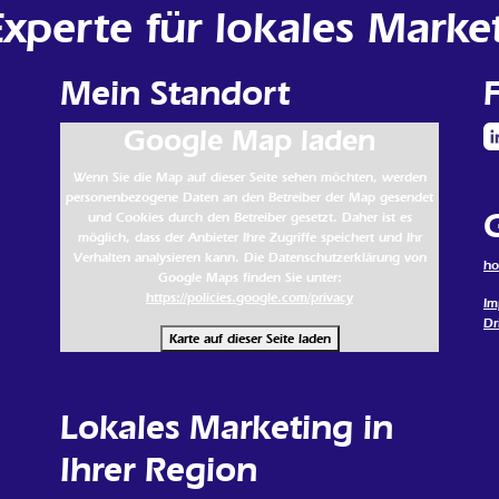
perte für lokales Marke
Mein Standort
Google Map laden
Wenn Sie die Map auf dieser Seite sehen möchten, werden
personenbezogene Daten an den Betreiber der Map gesendet
und Cookies durch den Betreiber gesetzt. Daher ist es
möglich, dass der Anbieter Ihre Zugriffe speichert und Ihr
Verhalten analysieren kann. Die Datenschutzerklärung von
h
Google Maps finden Sie unter:
https://policies.google.com/privacy
Im
Dr
Karte auf dieser Seite laden
Lokales Marketing in
Ihrer Region