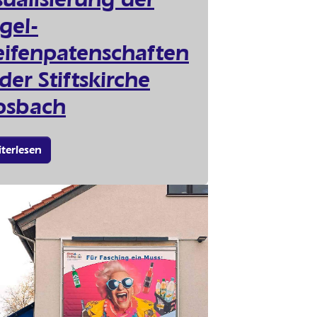
gel-
eifenpatenschaften
 der Stiftskirche
sbach
terlesen