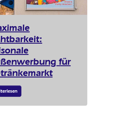
ximale
chtbarkeit:
isonale
ßenwerbung für
tränkemarkt
terlesen