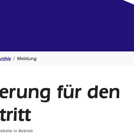
rchiv
Meldung
erung für den
ritt
bsite in Betrieb