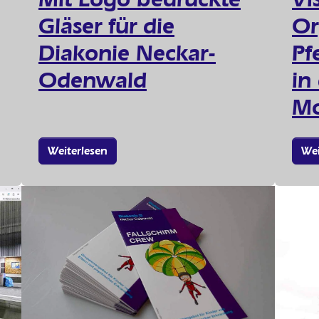
Gläser für die
Or
Diakonie Neckar-
Pf
Odenwald
in
Mo
Weiterlesen
Wei