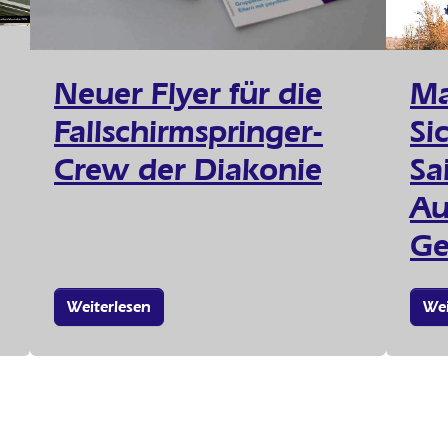
Neuer Flyer für die
Ma
Fallschirmspringer-
Si
Crew der Diakonie
Sa
Au
Ge
Weiterlesen
Wei