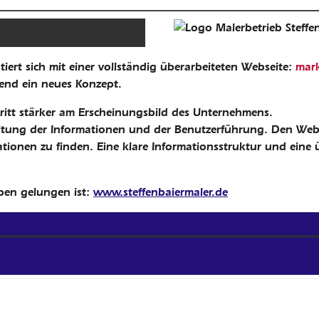
iert sich mit einer vollständig überarbeiteten Webseite:
mark
uend ein neues Konzept.
ftritt stärker am Erscheinungsbild des Unternehmens.
tung der Informationen und der Benutzerführung. Den Webse
tionen zu finden. Eine klare Informationsstruktur und eine ü
erbetrieb Steffen Baier 
aben gelungen ist:
www.steffenbaiermaler.de
ue Website des Malerbetrieb Steffen Baier in Betrieb genom