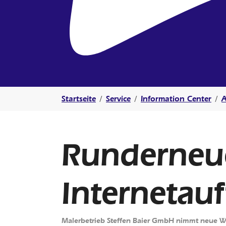
Sie sind hier:
Startseite
Service
Information Center
A
Runderneu
Internetauft
Malerbetrieb Steffen Baier GmbH nimmt neue We