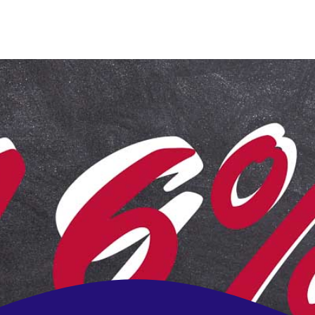
Ihre Werbeagentur, die mit
denkt
!
frische Ideen | zuverlässig | regional