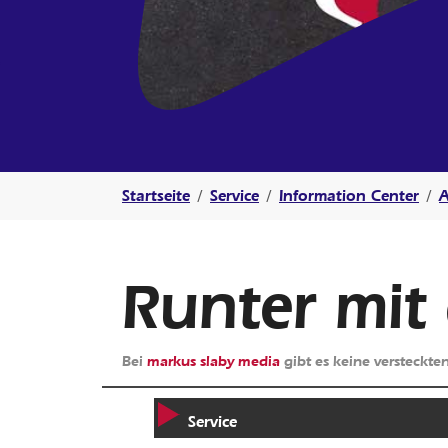
Sie sind hier:
Startseite
Service
Information Center
A
Runter mit
Bei
markus slaby media
gibt es keine versteckt
Service