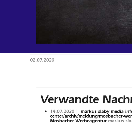
02.07.2020
Verwandte Nachr
14.07.2020
markus slaby media info
center/archiv/meldung/mosbacher-we
Mosbacher Werbeagentur
markus sl