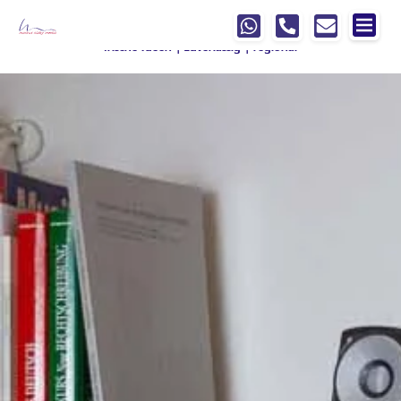
Springe zur Hauptnavigation
Springe zum Hauptinhalt
Springe zur Fußzeile der Seite
Ihre Werbeagentur, die mit
denkt
!
frische Ideen | zuverlässig | regional