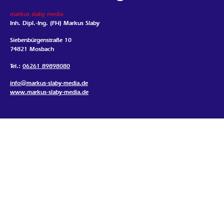
markus slaby media
Inh. Dipl.-Ing. (FH) Markus Slaby
Siebenbürgenstraße 10
74821 Mosbach
Tel.:
06261 89898080
info@markus-slaby-media.de
www.markus-slaby-media.de
Öffnungszeiten
Montag - Donnerstag: 08:00 - 17:00 Uhr
Freitag: 08:00 - 16:00 Uhr
Samstag, Sonntag, Feiertags: geschlossen
Termine nur nach Vereinbarung
Mein Standort