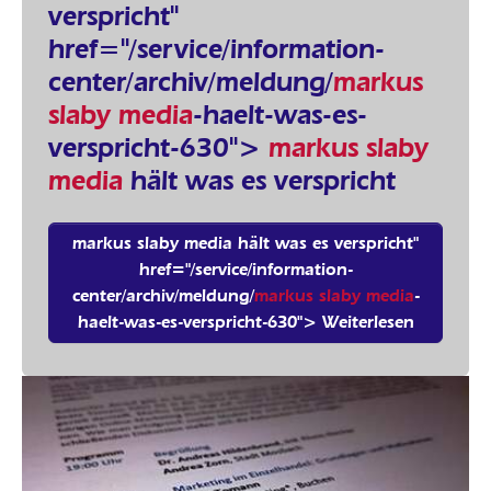
verspricht"
href="/service/information-
center/archiv/meldung/
markus
slaby media
-haelt-was-es-
verspricht-630">
markus slaby
media
hält was es verspricht
markus slaby media hält was es verspricht"
href="/service/information-
center/archiv/meldung/
markus slaby media
-
haelt-was-es-verspricht-630"> Weiterlesen