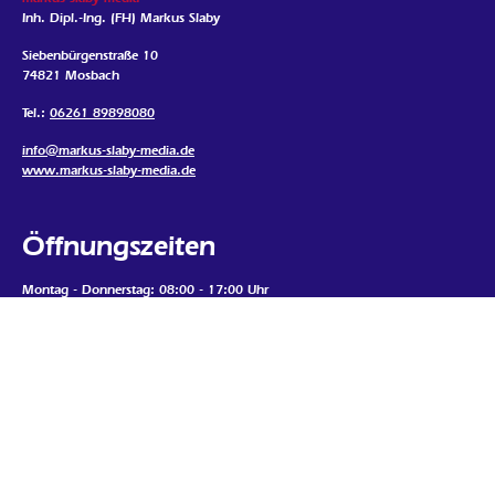
Inh. Dipl.-Ing. (FH) Markus Slaby
Siebenbürgenstraße 10
74821 Mosbach
Tel.:
06261 89898080
info@markus-slaby-media.de
www.markus-slaby-media.de
Öffnungszeiten
Montag - Donnerstag: 08:00 - 17:00 Uhr
Freitag: 08:00 - 16:00 Uhr
Samstag, Sonntag, Feiertags: geschlossen
Termine nur nach Vereinbarung
Mein Standort
Google Map laden