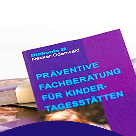
Ihre Werbeagentur, die mit
denkt
!
frische Ideen | zuverlässig | regional