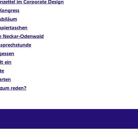
inzettel im Corporate Design
Kongress
ubiläum
apiertaschen
ie Neckar-Odenwald
nsprechstunde
gessen
t ein
te
arten
 zum reden?