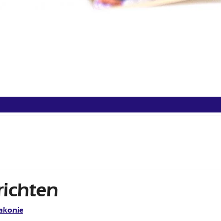
ichten
iakonie