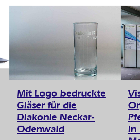
Mit Logo bedruckte
Vi
Gläser für die
Or
Diakonie Neckar-
Pf
Odenwald
in