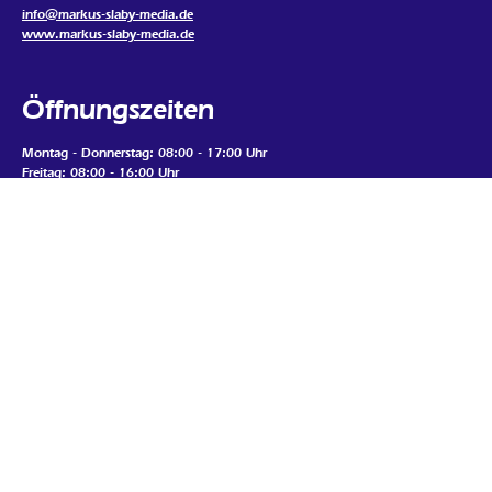
info@markus-slaby-media.de
www.markus-slaby-media.de
Öffnungszeiten
Montag - Donnerstag: 08:00 - 17:00 Uhr
Freitag: 08:00 - 16:00 Uhr
Samstag, Sonntag, Feiertags: geschlossen
Termine nur nach Vereinbarung
Mein Standort
Google Map laden
Wenn Sie die Map auf dieser Seite sehen möchten, werden
personenbezogene Daten an den Betreiber der Map gesendet und Cookies
durch den Betreiber gesetzt. Daher ist es möglich, dass der Anbieter Ihre
Zugriffe speichert und Ihr Verhalten analysieren kann. Die
Datenschutzerklärung von Google Maps finden Sie unter:
https://policies.google.com/privacy